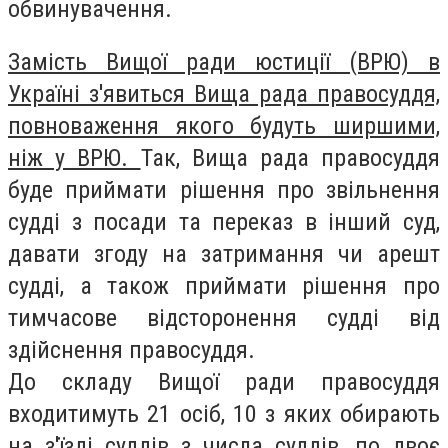
обвинувачення.
Замість Вищої ради юстиції (ВРЮ) в
Україні з'явиться Вища рада правосуддя,
повноваження якого будуть ширшими,
ніж у ВРЮ.
Так, Вища рада правосуддя
буде приймати рішення про звільнення
судді з посади та переказ в інший суд,
давати згоду на затримання чи арешт
судді, а також приймати рішення про
тимчасове відсторонення судді від
здійснення правосуддя.
До складу Вищої ради правосуддя
входитимуть 21 осіб, 10 з яких обирають
на з'їзді суддів з числа суддів, по двоє