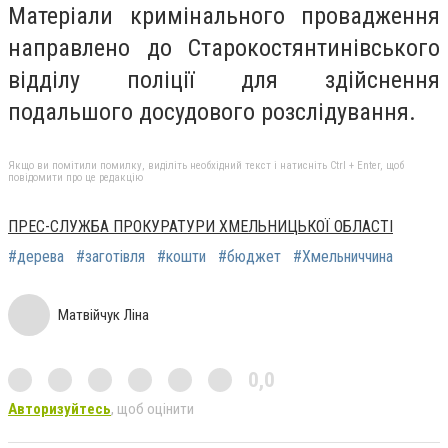
Матеріали кримінального провадження
направлено до Старокостянтинівського
відділу поліції для здійснення
подальшого досудового розслідування.
Якщо ви помітили помилку, виділіть необхідний текст і натисніть Ctrl + Enter, щоб
повідомити про це редакцію
ПРЕС-СЛУЖБА ПРОКУРАТУРИ ХМЕЛЬНИЦЬКОЇ ОБЛАСТІ
#дерева
#заготівля
#кошти
#бюджет
#Хмельниччина
Матвійчук Ліна
0,0
Авторизуйтесь
, щоб оцінити