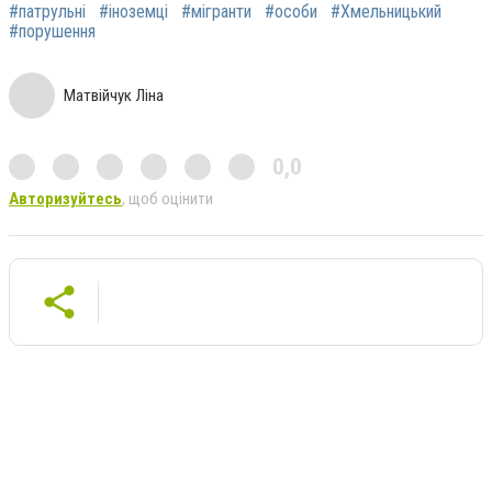
#патрульні
#іноземці
#мігранти
#особи
#Хмельницький
#порушення
Матвійчук Ліна
0,0
Авторизуйтесь
, щоб оцінити