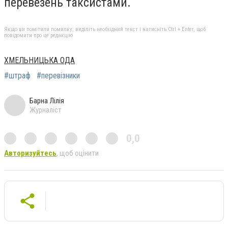
перевезень таксистами.
Якщо ви помітили помилку, виділіть необхідний текст і натисніть Ctrl + Enter, щоб
повідомити про це редакцію
ХМЕЛЬНИЦЬКА ОДА
#штраф
#перевізники
Барна Лілія
Журналіст
0,0
Авторизуйтесь
, щоб оцінити