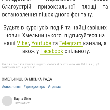
благоустрій привокзальної площі та
встановлення пішохідного фонтану.
Будьте в курсі усіх подій та найцікавіших
новин Хмельницького, підписуйтеся на
наші
Viber
,
Youtube
та
Telegram
канали, а
також у
Facebook
спільноту.
Якщо ви помітили помилку, виділіть необхідний текст і натисніть Ctrl + Enter, щоб
повідомити про це редакцію
ХМЕЛЬНИЦЬКА МІСЬКА РАДА
#оновлення
#дендропарк
#триває
Барна Лілія
Журналіст