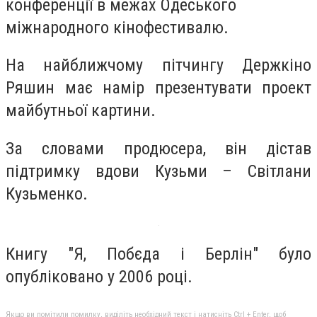
конференції в межах Одеського
міжнародного кінофестивалю.
На найближчому пітчингу Держкіно
Ряшин має намір презентувати проект
майбутньої картини.
За словами продюсера, він дістав
підтримку вдови Кузьми – Світлани
Кузьменко.
Книгу "Я, Побєда і Берлін" було
опубліковано у 2006 році.
Якщо ви помітили помилку, виділіть необхідний текст і натисніть Ctrl + Enter, щоб