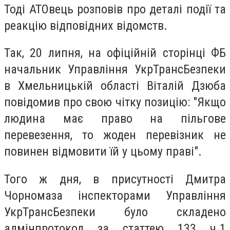
Тоді АТОвець розповів про деталі події та
реакцію відповідних відомств.
Так, 20 липня, на офіційній сторінці ФБ
начальник Управління УкрТрансБезпеки
в Хмельницькій області Віталій Дзюба
повідомив про свою чітку позицію: "Якщо
людина має право на пільгове
перевезення, то жоден перевізник не
повинен відмовити їй у цьому праві".
Того ж дня, в присутності Дмитра
Чорномаза інспекторами Управління
УкрТрансБезпеки було складено
адмінпротокол за статтею 133 ч.1