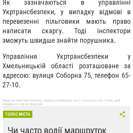
Як зазначаються в управлінні
Укртрансбезпеки, у випадку відмові в
перевезенні пільговики мають право
написати скаргу. Тоді інспектори
зможуть швидше знайти порушника.
Управління Укртрансбезпеки у
Хмельницькій області розташоване за
адресою: вулиця Соборна 75, телефон 65-
27-10.
Якщо ви помітили помилку, виділіть необхідний текст і натисніть Ctrl + Enter, щоб
повідомити про це редакцію
ГОЛОС МІСТА
Чи часто водії маршруток