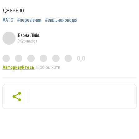
ДЖЕРЕЛО
#АТО
#перевізник
#звільненоводія
Барна Лілія
Журналіст
0,0
Авторизуйтесь
, щоб оцінити