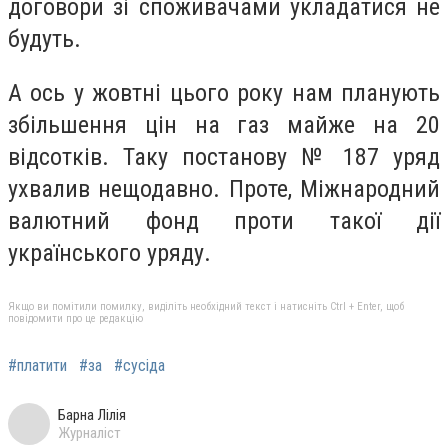
договори зі споживачами укладатися не
будуть.
А ось у жовтні цього року нам планують
збільшення цін на газ майже на 20
відсотків. Таку постанову № 187 уряд
ухвалив нещодавно. Проте, Міжнародний
валютний фонд проти такої дії
українського уряду.
Якщо ви помітили помилку, виділіть необхідний текст і натисніть Ctrl + Enter, щоб
повідомити про це редакцію
#платити
#за
#сусіда
Барна Лілія
Журналіст