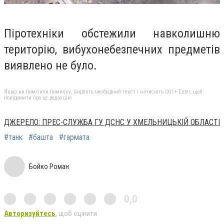
Піротехніки обстежили навколишню
територію, вибухонебезпечних предметів
виявлено не було.
Якщо ви помітили помилку, виділіть необхідний текст і натисніть Ctrl + Enter, щоб
повідомити про це редакцію
ДЖЕРЕЛО: ПРЕС-СЛУЖБА ГУ ДСНС У ХМЕЛЬНИЦЬКІЙ ОБЛАСТІ
#танк
#башта
#гармата
Бойко Роман
0,0
Авторизуйтесь
, щоб оцінити