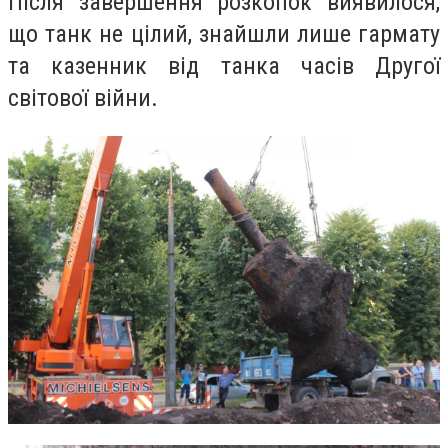
Після завершення розкопок виявилося,
що танк не цілий, знайшли лише гармату
та казенник від танка часів Другої
світової війни.