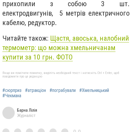
прихопили з собою 3 шт.
електродвигунів, 5 метрів електричного
кабелю, редуктор.
Читайте також:
Щастя, авоська, налобний
термометр: що можна хмельничанам
купити за 10 грн. ФОТО
Якщо ви помітили помилку, виділіть необхідний текст і натисніть Ctrl + Enter, щоб
повідомити про це редакцію
#сюрприз
#атракціон
#пограбували
#Хмельницький
#Чекмана
Барна Лілія
Журналіст
0,0