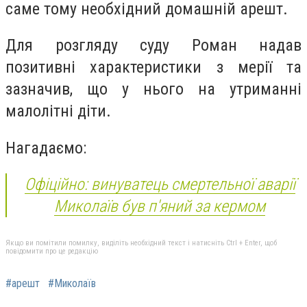
саме тому необхідний домашній арешт.
Для розгляду суду Роман надав
позитивні характеристики з мерії та
зазначив, що у нього на утриманні
малолітні діти.
Нагадаємо:
Офіційно: винуватець смертельної аварії
Миколаїв був п'яний за кермом
Якщо ви помітили помилку, виділіть необхідний текст і натисніть Ctrl + Enter, щоб
повідомити про це редакцію
#арешт
#Миколаїв