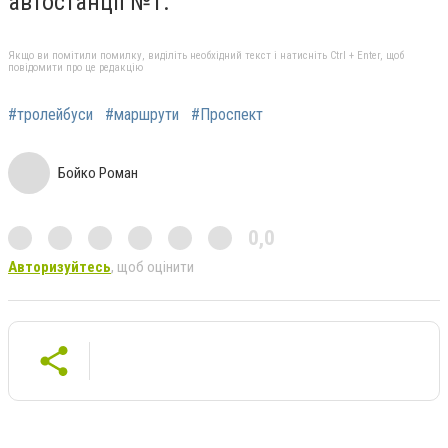
автостанції №1.
Якщо ви помітили помилку, виділіть необхідний текст і натисніть Ctrl + Enter, щоб
повідомити про це редакцію
#тролейбуси
#маршрути
#Проспект
Бойко Роман
0,0
Авторизуйтесь
, щоб оцінити