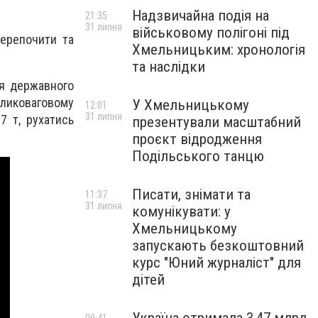
Надзвичайна подія на
21:35
31 липня
військовому полігоні під
перепочити та
Хмельницьким: хронологія
та наслідки
ня державного
ликоваговому
У Хмельницькому
12:01
31 липня
7 т, рухатись
презентували масштабний
проєкт відродження
Подільського танцю
Писати, знімати та
11:37
31 липня
комунікувати: у
Хмельницькому
запускають безкоштовний
курс "Юний журналіст" для
дітей