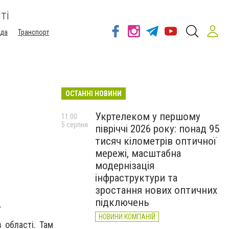
ті
ода
Транспорт
ОСТАННІ НОВИНИ
Укртелеком у першому
11:00
5 серпня
півріччі 2026 року: понад 95
тисяч кілометрів оптичної
мережі, масштабна
модернізація
інфраструктури та
зростання нових оптичних
підключень
.
НОВИНИ КОМПАНІЙ
 області. Там