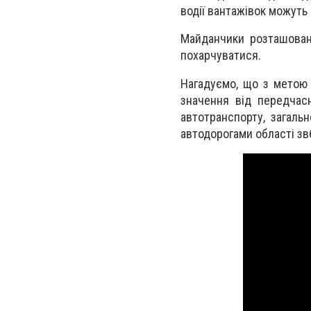
водії вантажівок можуть 
Майданчики розташовані
похарчуватися.
Нагадуємо, що з метою 
значення від передчас
автотранспорту, загаль
автодорогами області зв