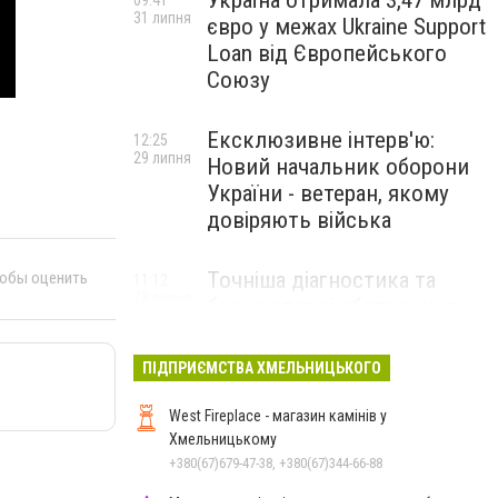
Україна отримала 3,47 млрд
09:41
31 липня
євро у межах Ukraine Support
Loan від Європейського
Союзу
Ексклюзивне інтерв'ю:
12:25
29 липня
Новий начальник оборони
України - ветеран, якому
довіряють війська
Точніша діагностика та
тобы оценить
11:12
28 липня
безкоштовні обстеження: у
Хмельницькому
протипухлинному центрі
ПІДПРИЄМСТВА ХМЕЛЬНИЦЬКОГО
запрацював новий
томограф
West Fireplace - магазин камінів у
Хмельницькому
+380(67)679-47-38, +380(67)344-66-88
Паперовий флот замість
23:42
27 липня