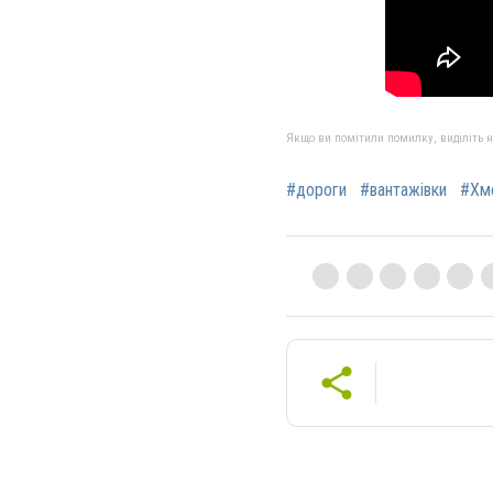
Якщо ви помітили помилку, виділіть нео
#дороги
#вантажівки
#Хм