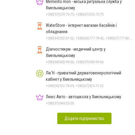
Чорноморського: як реальні
Memento mori - міська ритуальна служба у
втрати Росії перетворилися
Хмельницькому
на дитячу аплікацію
+380(97)570-75-75, +380(67)555-75-75
WaterStore - інтернет магазин басейнів і
обладнання
+380(44)502-01-02, +380(66)777-78-42, +380(67)777-82-19, +380(67)890-80-80, +380(73)890-80-80, +380(44)502-01-03
Діагностикум - медичний центр у
Хмельницькому
+380(68)400-99-66, +380(97)400-99-66
Лік'Н - приватний дерматовенерологічний
кабінет у Хмельницькому
+380(96)532-78-39, +380(67)925-71-32
Люкс Авто - автошкола у Хмельницькому
+380(97)944-33-00
Додати підприємство