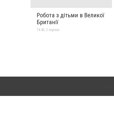
Робота з дітьми в Великої
Британії
14:46, 2 серпня
го. Для інтернет-видань обов'язкове розміщення прямого, відкритого для пошукових
клама" публікуються на правах реклами.