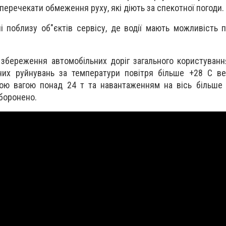
перечекати обмеження руху, які діють за спекотної погоди.
 поблизу об"єктів сервісу, де водії мають можливість 
збереження автомобільних доріг загального користуван
них руйнувань за температури повітря більше +28 С ве
ною вагою понад 24 т та навантаженням на вісь більше 
боронено.