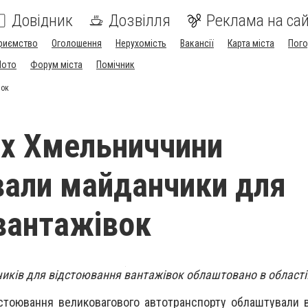
Довідник
Дозвілля
Реклама на сай
риємство
Оголошення
Нерухомість
Вакансії
Карта міста
Пог
Мото
Форум міста
Помічник
вок
х Хмельниччини
али майданчики для
вантажівок
иків для відстоювання вантажівок облаштовано в області
стоювання великовагового автотранспорту облаштували в