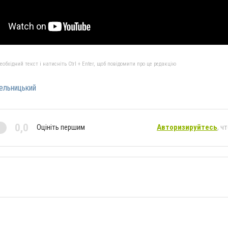
бхідний текст і натисніть Ctrl + Enter, щоб повідомити про це редакцію
ельницький
0,0
Оцініть першим
Авторизируйтесь
, ч