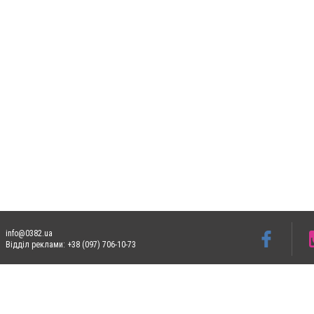
info@0382.ua
Відділ реклами: +38 (097) 706-10-73
Допускається цитування матеріалів без отримання попередньої згоди 0382.ua за умо
систем гіперпосилання на цитовані статті не нижче другого абзацу в тексті або в я
Матеріали з плашками
"Новини компаній", "Промо", "Партнерський матеріал", "Партне