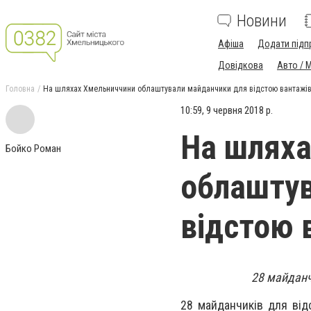
Новини
Афіша
Додати підп
Довідкова
Авто / 
Головна
На шляхах Хмельниччини облаштували майданчики для відстою вантажі
10:59, 9 червня 2018 р.
На шляха
Бойко Роман
облаштув
відстою 
28 майданч
28 майданчиків для від