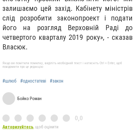
залишаємо цей захід. Кабінету міністрів
слід розробити законопроект і подати
його на розгляд Верховній Раді до
четвертого кварталу 2019 року», - сказав
Власюк.
Якщо ви помітили помилку, виділіть необхідний текст і натисніть Ctrl + Enter, щоб
повідомити про це редакцію
#шлюб
#одностатеві
#закон
Бойко Роман
0,0
Авторизуйтесь
, щоб оцінити