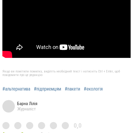
Якщо ви помітили помилку, виділіть необхідний текст і натисніть Ctrl + Enter, щоб
повідомити про це редакцію
#альтернатива
#підприємцям
#пакети
#екологія
Барна Лілія
Журналіст
0,0