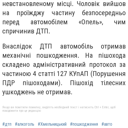
невстановленому місці. Чоловік вийшов
на проїжджу частину безпосередньо
перед автомобілем «Опель», чим
спричинив ДТП.
Внаслідок ДТП автомобіль отримав
механічні пошкодження. На пішохода
складено адміністративний протокол за
частиною 4 статті 127 КУпАП (Порушення
ПДР пішоходами). Пішохід тілесних
ушкоджень не отримав.
Якщо ви помітили помилку, виділіть необхідний текст і натисніть Ctrl + Enter, щоб
повідомити про це редакцію
#дтп
#алкоголь
#Хмельницький
#пошкодження
#авто