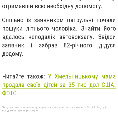
отримавши всю необхідну допомогу.
Спільно із заявником патрульні почали
пошуки літнього чоловіка. Знайти його
вдалось неподалік автовокзалу. Звідси
заявник і забрав 82-річного дідуся
додому.
Читайте також:
У Хмельницькому мама
продала своїх дітей за 35 тис дол США.
ФОТО
Якщо ви помітили помилку, виділіть необхідний текст і натисніть Ctrl + Enter, щоб
повідомити про це редакцію