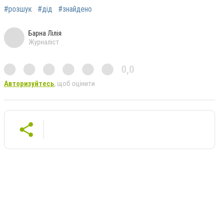
#розшук
#дід
#знайдено
Барна Лілія
Журналіст
0,0
Авторизуйтесь
, щоб оцінити