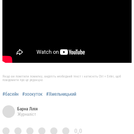
Якщо ви помітили помилку, виділіть необхідний текст і натисніть Ctrl + Enter, щоб
повідомити про це редакцію
#басейн
#зоокуток
#Хмельницький
Барна Лілія
Журналіст
0,0