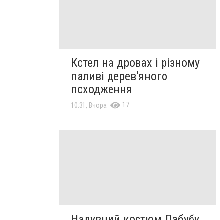
Котел на дровах і різному
паливі дерев’яного
походження
17
10:31, Вчора
Надувний костюм Лабубу