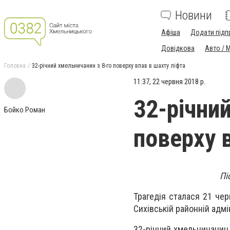
Новини
Афіша
Додати підп
Довідкова
Авто / 
Головна
32-річний хмельничанин з 8-го поверху впав в шахту ліфта
11:37, 22 червня 2018 р.
32-річни
Бойко Роман
поверху 
Пі
Трагедія сталася 21 чер
Сихівській районній адмін
32-річний хмельничанин,