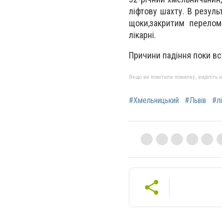
ліфтову шахту. В резуль
щоки,закритим перелом
лікарні.
Причини падіння поки в
Якщо ви помітили помилку, виділіть нео
#Хмельницький
#Львів
#л