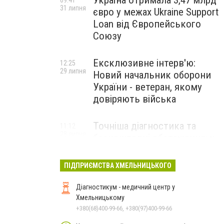
Україна отримала 3,47 млрд
09:41
31 липня
євро у межах Ukraine Support
Loan від Європейського
Союзу
Ексклюзивне інтерв'ю:
12:25
29 липня
Новий начальник оборони
України - ветеран, якому
довіряють війська
Точніша діагностика та
11:12
28 липня
безкоштовні обстеження: у
Хмельницькому
протипухлинному центрі
ПІДПРИЄМСТВА ХМЕЛЬНИЦЬКОГО
запрацював новий
томограф
Діагностикум - медичний центр у
Хмельницькому
+380(68)400-99-66, +380(97)400-99-66
Паперовий флот замість
23:42
27 липня