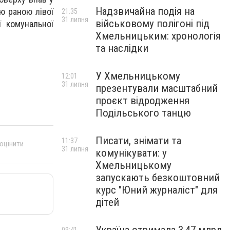
Надзвичайна подія на
ю раною лівої
21:35
31 липня
військовому полігоні під
 комунальної
Хмельницьким: хронологія
та наслідки
У Хмельницькому
12:01
31 липня
презентували масштабний
проєкт відродження
Подільського танцю
Писати, знімати та
11:37
 оцінити
31 липня
комунікувати: у
Хмельницькому
запускають безкоштовний
курс "Юний журналіст" для
дітей