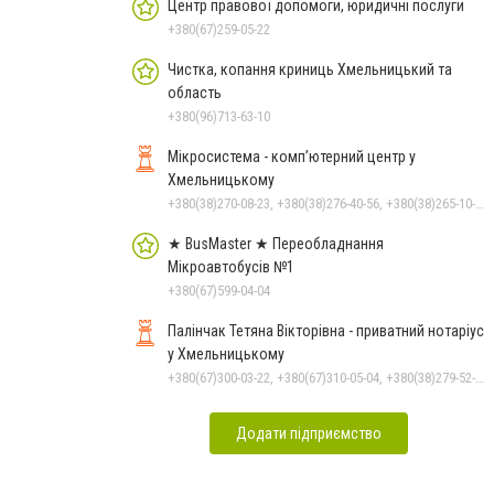
Чорноморського: як реальні
Центр правової допомоги, юридичні послуги
втрати Росії перетворилися
+380(67)259-05-22
на дитячу аплікацію
Чистка, копання криниць Хмельницький та
область
+380(96)713-63-10
Мікросистема - комп’ютерний центр у
Хмельницькому
+380(38)270-08-23, +380(38)276-40-56, +380(38)265-10-45, +380(38)270-08-22
★ BusMaster ★ Переобладнання
Мікроавтобусів №1
+380(67)599-04-04
Палінчак Тетяна Вікторівна - приватний нотаріус
у Хмельницькому
+380(67)300-03-22, +380(67)310-05-04, +380(38)279-52-33
Додати підприємство