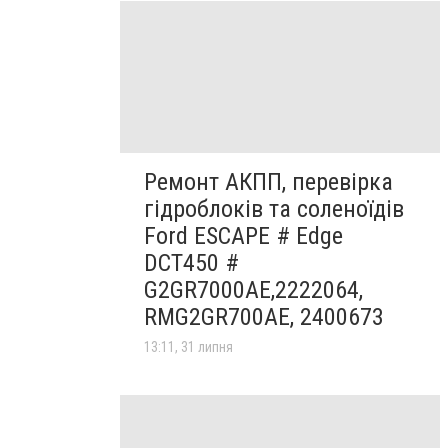
Ремонт АКПП, перевірка
гідроблоків та соленоїдів
Ford ESCAPE # Edge
DCT450 #
G2GR7000AE,2222064,
RMG2GR700AE, 2400673
13:11, 31 липня