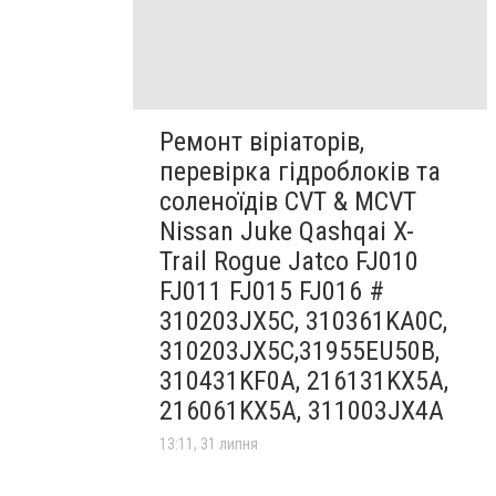
Ремонт віріаторів,
перевірка гідроблоків та
соленоїдів CVT & MCVT
Nissan Juke Qashqai X-
Trail Rogue Jatco FJ010
FJ011 FJ015 FJ016 #
310203JX5C, 310361KA0C,
310203JX5C,31955EU50B,
310431KF0A, 216131KX5A,
216061KX5A, 311003JX4A
13:11, 31 липня