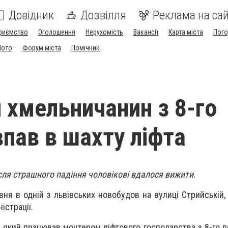
Довідник
Дозвілля
Реклама на сай
риємство
Оголошення
Нерухомість
Вакансії
Карта міста
Пог
Мото
Форум міста
Помічник
й хмельничанин з 8-го
впав в шахту ліфта
сля страшного падіння чоловікові вдалося вижити.
вня в одній з львівських новобудов на вулиці Стрийській,
істрації.
 який працював монтером ліфтового господарства з 8-го п