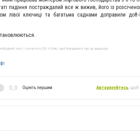
таті падіння постраждалий все ж вижив, його із розсічено
ом лівої ключиці та багатьма саднами доправили до8-ї
становлюються.
бхідний текст і натисніть Ctrl + Enter, щоб повідомити про це редакцію
іфт
0,0
Оцініть першим
Авторизуйтесь
, щоб