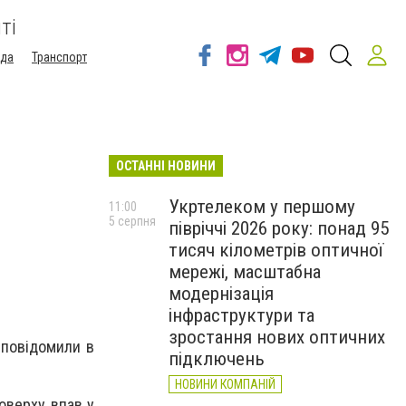
ті
ода
Транспорт
ОСТАННІ НОВИНИ
Укртелеком у першому
11:00
5 серпня
півріччі 2026 року: понад 95
тисяч кілометрів оптичної
мережі, масштабна
модернізація
інфраструктури та
зростання нових оптичних
 повідомили в
підключень
НОВИНИ КОМПАНІЙ
оверху впав у