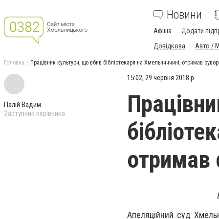
Новини
Афіша
Додати підп
Довідкова
Авто / 
Головна
Працівник культури, що вбив бібліотекаря на Хмельниччині, отримав сувор
15:02, 29 червня 2018 р.
Працівни
Палій Вадим
Заступник керівника
бібліоте
отримав 
Апеляційний суд Хмельн