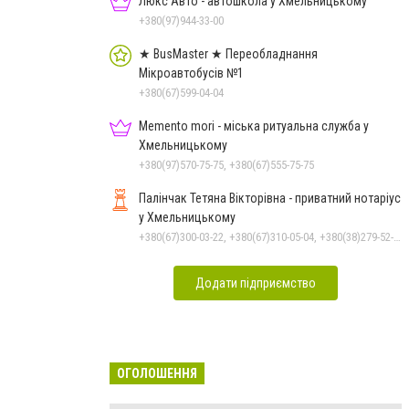
Люкс Авто - автошкола у Хмельницькому
+380(97)944-33-00
★ BusMaster ★ Переобладнання
Мікроавтобусів №1
+380(67)599-04-04
Memento mori - міська ритуальна служба у
Хмельницькому
+380(97)570-75-75, +380(67)555-75-75
Палінчак Тетяна Вікторівна - приватний нотаріус
у Хмельницькому
+380(67)300-03-22, +380(67)310-05-04, +380(38)279-52-33
Додати підприємство
ОГОЛОШЕННЯ