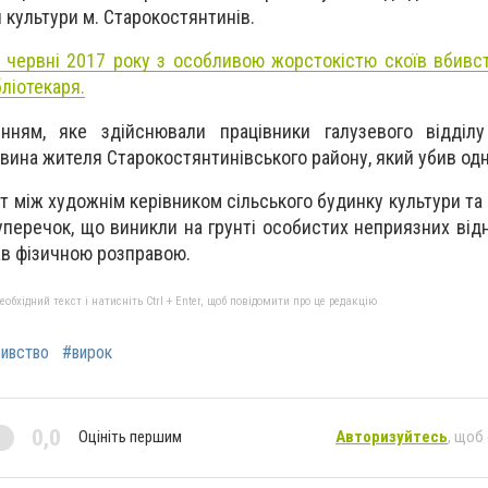
 культури м. Старокостянтинів.
 червні 2017 року з особливою жорстокістю скоїв вбивст
ліотекаря.
ням, яке здійснювали працівники галузевого відділу
а вина жителя Старокостянтинівського району, який убив од
кт між художнім керівником сільського будинку культури та
уперечок, що виникли на грунті особистих неприязних відн
в фізичною розправою.
бхідний текст і натисніть Ctrl + Enter, щоб повідомити про це редакцію
ивство
#вирок
0,0
Оцініть першим
Авторизуйтесь
, щоб