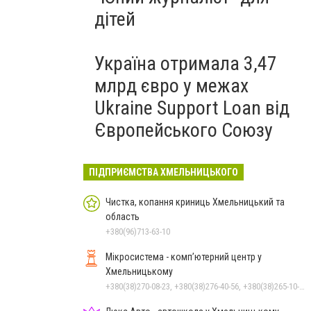
дітей
Україна отримала 3,47
млрд євро у межах
Ukraine Support Loan від
Європейського Союзу
ПІДПРИЄМСТВА ХМЕЛЬНИЦЬКОГО
Чистка, копання криниць Хмельницький та
область
+380(96)713-63-10
Мікросистема - комп’ютерний центр у
Хмельницькому
+380(38)270-08-23, +380(38)276-40-56, +380(38)265-10-45, +380(38)270-08-22