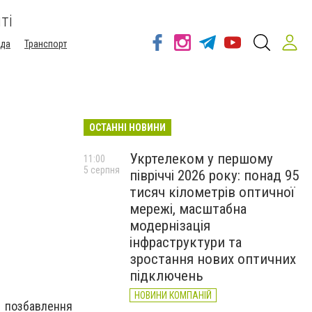
ті
ода
Транспорт
ОСТАННІ НОВИНИ
Укртелеком у першому
11:00
5 серпня
півріччі 2026 року: понад 95
тисяч кілометрів оптичної
мережі, масштабна
модернізація
інфраструктури та
зростання нових оптичних
підключень
НОВИНИ КОМПАНІЙ
о позбавлення