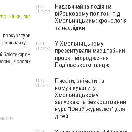
Надзвичайна подія на
21:35
31 липня
військовому полігоні під
во жінки, яка
Хмельницьким: хронологія
та наслідки
 прокуратури
носельчанку.
У Хмельницькому
12:01
31 липня
презентували масштабний
 бібліотекарем
проєкт відродження
осин, чоловік
Подільського танцю
Писати, знімати та
11:37
31 липня
комунікувати: у
Хмельницькому
запускають безкоштовний
курс "Юний журналіст" для
дітей
 оцінити