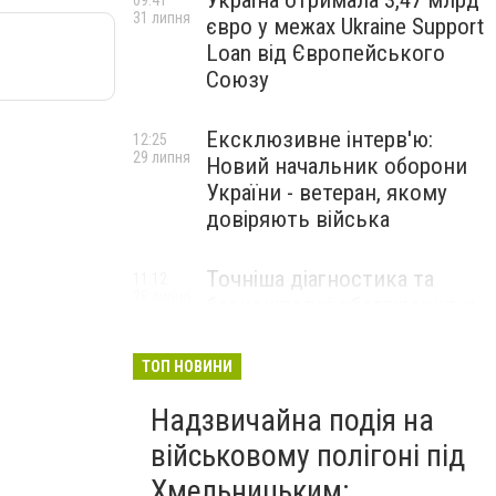
Україна отримала 3,47 млрд
09:41
31 липня
євро у межах Ukraine Support
Loan від Європейського
Союзу
Ексклюзивне інтерв'ю:
12:25
29 липня
Новий начальник оборони
України - ветеран, якому
довіряють війська
Точніша діагностика та
11:12
28 липня
безкоштовні обстеження: у
Хмельницькому
протипухлинному центрі
ТОП НОВИНИ
запрацював новий
томограф
Надзвичайна подія на
військовому полігоні під
Паперовий флот замість
23:42
Хмельницьким:
27 липня