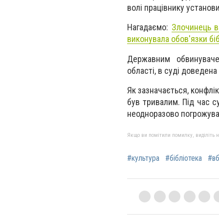
волі працівнику установи
Нагадаємо:
З
лочинець в
виконувала обов'язки біб
Державним обвинувачен
області, в суді доведен
Як зазначається, конфлі
був тривалим. Під час с
неодноразово погрожува
Якщо ви помітили помилку, виділіть нео
#культура
#бібліотека
#вб