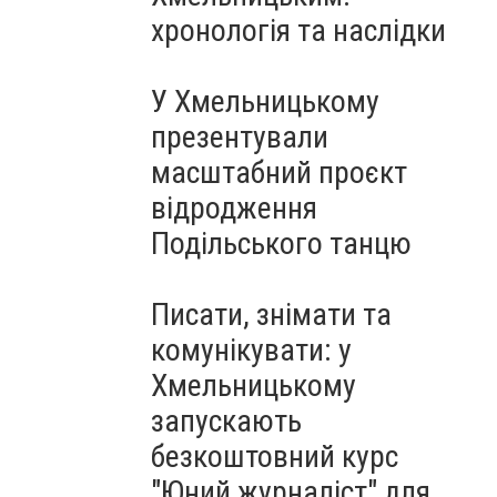
Чорноморського: як реальні
хронологія та наслідки
втрати Росії перетворилися
на дитячу аплікацію
У Хмельницькому
презентували
масштабний проєкт
відродження
Подільського танцю
Писати, знімати та
комунікувати: у
Хмельницькому
запускають
безкоштовний курс
"Юний журналіст" для