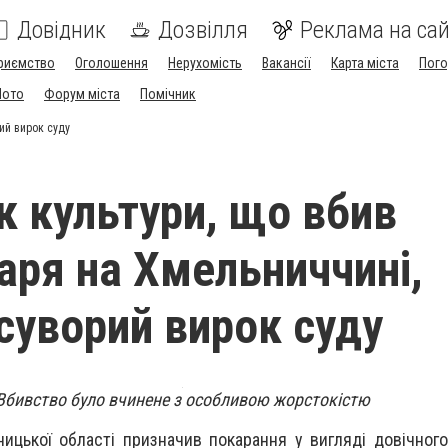
Довідник
Дозвілля
Реклама на сай
риємство
Оголошення
Нерухомість
Вакансії
Карта міста
Пог
Мото
Форум міста
Помічник
ий вирок суду
к культури, що вбив
каря на Хмельниччині,
суворий вирок суду
Вбивство було вчинене з особливою жорстокістю
ицької області призначив покарання у вигляді довічног