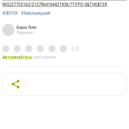
965227755163/2157964164421936/?TYPE=3&THEATER
#ЗБРОЯ
#Хмельницький
Барна Лілія
Журналіст
0,0
Авторизуйтесь
, щоб оцінити