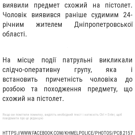
виявили предмет схожий на пістолет.
Чоловік виявився раніше судимим 24-
річним жителем Дніпропетровської
області.
На місце події патрульні викликали
слідчо-оперативну групу, яка і
встановить причетність чоловіка до
розбою та походження предмету, що
схожий на пістолет.
Якщо ви помітили помилку, виділіть необхідний текст і натисніть Ctrl + Enter, щоб
повідомити про це редакцію
HTTPS://WWW.FACEBOOK.COM/KHMELPOLICE/PHOTOS/PCB.2157