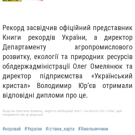
Рекорд засвідчив офіційний представник
Книги рекордів України, а директор
Департаменту агропромислового
розвитку, екології та природних ресурсів
облдержадміністрації Олег Омелянюк та
директор підприємства «Український
кристал» Володимир Юр’єв отримали
відповідні дипломи про це.
Якщо ви помітили помилку, виділіть необхідний текст і натисніть Ctrl + Enter, щоб
повідомити про це редакцію
#коровай
#України
#їстівна_карта
#Хмельниччини