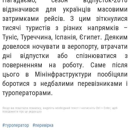
відзначився для українців масовими
затримками рейсів. З цим зіткнулися
тисячі туристів з різних напрямків –
Туніс, Туреччина, Іспанія, Єгипет. Деяким
довелося ночувати в аеропорту, втрачати
дні відпустки або спізнюватися з
поверненням на роботу. Саме після
цього в Мінінфраструктури пообіцяли
боротися з недбалими перевізниками і
туроператорами.
Якщо ви помітили помилку, виділіть необхідний текст і натисніть Ctrl + Enter, щоб
повідомити про це редакцію
#туроператор
#перевірка