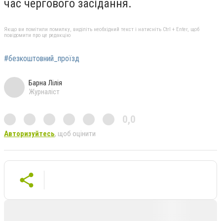
час чергового засідання.
Якщо ви помітили помилку, виділіть необхідний текст і натисніть Ctrl + Enter, щоб
повідомити про це редакцію
#безкоштовний_проїзд
Барна Лілія
Журналіст
0,0
Авторизуйтесь
, щоб оцінити