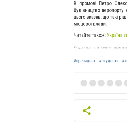
В промові Петро Олекс
будівництво аеропорту в
цього вказав, що такі рі
місцевої влади.
Читайте також:
Україна з
Якщо ви помітили помилку, виділіть нео
#президент
#студенти
#х