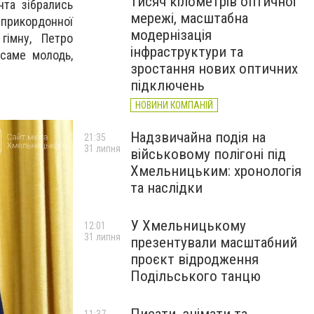
тисяч кілометрів оптичної
нта зібрались
мережі, масштабна
 прикордонної
модернізація
гімну, Петро
інфраструктури та
 саме молодь,
зростання нових оптичних
підключень
НОВИНИ КОМПАНІЙ
Надзвичайна подія на
21:35
31 липня
військовому полігоні під
Хмельницьким: хронологія
та наслідки
У Хмельницькому
12:01
31 липня
презентували масштабний
проєкт відродження
Подільського танцю