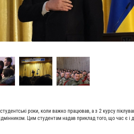
тудентські роки, коли важко працював, а з 2 курсу піклува
дмінником. Цим студентам надав приклад того, що час є і д