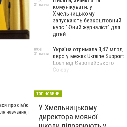
Писати, знімати та
11:37
31 липня
комунікувати: у
Хмельницькому
запускають безкоштовний
курс "Юний журналіст" для
дітей
Україна отримала 3,47 млрд
09:41
31 липня
євро у межах Ukraine Support
Loan від Європейського
Союзу
Ексклюзивне інтерв'ю:
12:25
29 липня
Новий начальник оборони
ТОП НОВИНИ
України - ветеран, якому
довіряють війська
вся про сім'ю.
У Хмельницькому
ля навчання, і
директора мовної
Точніша діагностика та
11:12
школи підозрюють у
28 липня