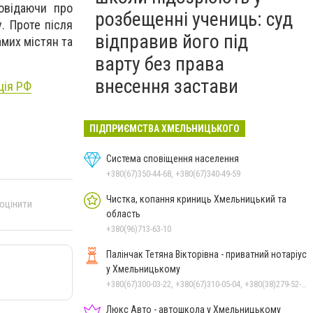
безкоштовні обстеження: у
овідаючи про
розбещенні учениць: суд
Хмельницькому
у. Проте після
протипухлинному центрі
відправив його під
амих містян та
запрацював новий
варту без права
томограф
внесення застави
ція РФ
ПІДПРИЄМСТВА ХМЕЛЬНИЦЬКОГО
Система сповіщення населення
+380(67)350-44-68, +380(67)340-49-59
Чистка, копання криниць Хмельницький та
 оцінити
область
+380(96)713-63-10
Палінчак Тетяна Вікторівна - приватний нотаріус
у Хмельницькому
+380(67)300-03-22, +380(67)310-05-04, +380(38)279-52-33
Люкс Авто - автошкола у Хмельницькому