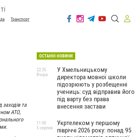
ті
ода
Транспорт
ОСТАННІ НОВИНИ
У Хмельницькому
22:35
Вчора
директора мовної школи
підозрюють у розбещенні
учениць: суд відправив його
під варту без права
 заходів та
внесення застави
аном АТО,
іонального
Укртелеком у першому
11:00
ми.
5 серпня
півріччі 2026 року: понад 95