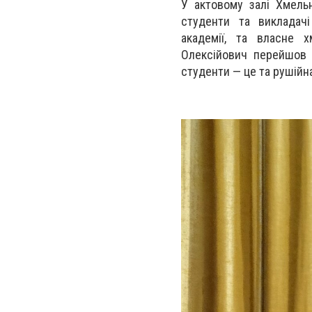
У актовому залі Хмельн
студенти та викладачі 
академії, та власне х
Олексійович перейшов 
студенти — це та рушійн