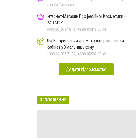
+380(97)944-33-00
Інтернет-Магазин Професійної Косметики —
PARADIZ
+380(97)978-18-46, +380(93)413-20-04
Лік'Н - приватний дерматовенерологічний
кабінет у Хмельницькому
+380(67)925-71-32, +380(96)532-78-39
Додати підприємство
ОГОЛОШЕННЯ