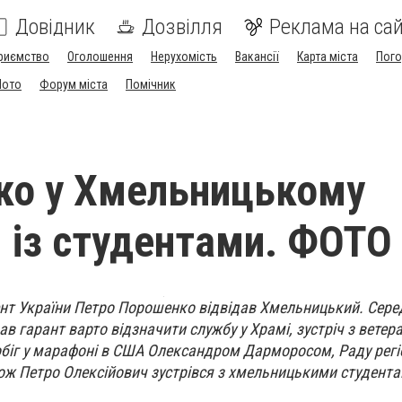
Довідник
Дозвілля
Реклама на сай
риємство
Оголошення
Нерухомість
Вакансії
Карта міста
Пог
Мото
Форум міста
Помічник
ко у Хмельницькому
я із студентами. ФОТО
нт України Петро Порошенко відвідав Хмельницький. Серед
дав гарант варто відзначити службу у Храмі, зустріч з ветер
біг у марафоні в США Олександром Дарморосом, Раду рег
ож Петро Олексійович зустрівся з хмельницькими студента