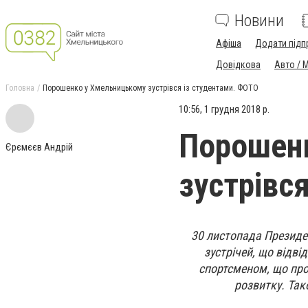
Новини
Афіша
Додати підп
Довідкова
Авто / 
Головна
Порошенко у Хмельницькому зустрівся із студентами. ФОТО
10:56, 1 грудня 2018 р.
Порошен
Єрємєєв Андрій
зустрівс
30 листопада Президе
зустрічей, що відві
спортсменом, що про
розвитку. Так