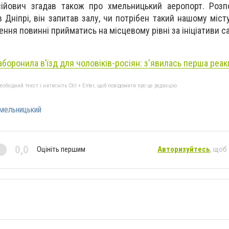
ійович згадав також про хмельницький аеропорт. Розп
 Дніпрі, він запитав залу, чи потрібен такий нашому міст
шення повинні прийматись на місцевому рівні за ініціативи с
аборонила в’їзд для чоловіків-росіян: з'явилась перша реак
бхідний текст і натисніть Ctrl + Enter, щоб повідомити про це редакцію
мельницький
0,0
Оцініть першим
Авторизуйтесь
, щоб