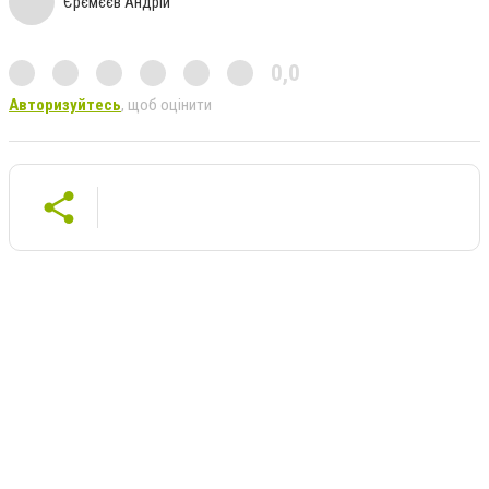
Єрємєєв Андрій
0,0
Авторизуйтесь
, щоб оцінити