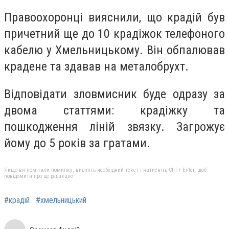
Правоохоронці вияснили, що крадій був
причетний ще до 10 крадіжок телефоного
кабелю у Хмельницькому. Він обпалював
крадене та здавав на металобрухт.
Відповідати зловмисник буде одразу за
двома статтями: крадіжку та
пошкодження ліній звязку. Загрожує
йому до 5 років за гратами.
Якщо ви помітили помилку, виділіть необхідний текст і натисніть Ctrl + Enter, щоб
повідомити про це редакцію
#крадій
#хмельницький