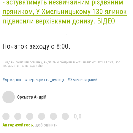
частуватимуть незвичайним різдвяним
пряником,
У Хмельницькому 130 ялинок
підвисили верхівками донизу. ВІДЕО
Початок заходу о 8:00.
Якщо ви помітили помилку, виділіть необхідний текст і натисніть Ctrl + Enter, щоб
повідомити про це редакцію
#ярмарок
#перекриття_вулиці
#Хмельницький
Єрємєєв Андрій
0,0
Авторизуйтесь
, щоб оцінити