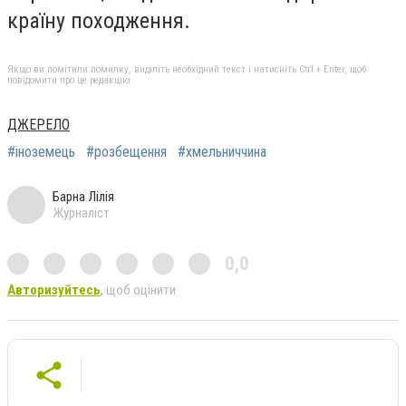
країну походження.
Якщо ви помітили помилку, виділіть необхідний текст і натисніть Ctrl + Enter, щоб
повідомити про це редакцію
ДЖЕРЕЛО
#іноземець
#розбещення
#хмельниччина
Барна Лілія
Журналіст
0,0
Авторизуйтесь
, щоб оцінити