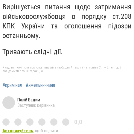
Вирішується питання щодо затримання
військовослужбовця в порядку ст.208
КПК України та оголошення підозри
останньому.
Тривають слідчі дії.
Якщо ви помітили помилку, виділіть необхідний текст і натисніть Ctrl + Enter, щоб
повідомити про це редакцію
#кримінал
#хмельниччина
Палій Вадим
Заступник керівника
0,0
Авторизуйтесь
, щоб оцінити