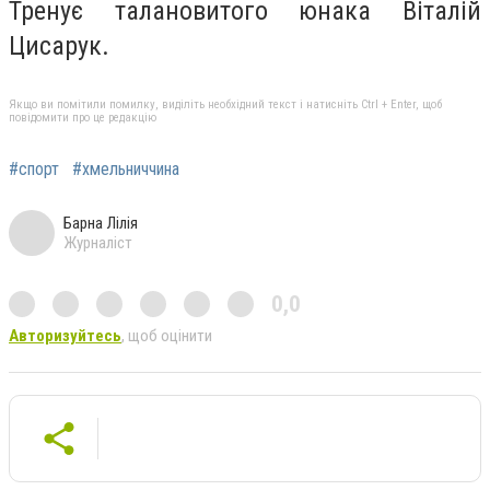
Тренує талановитого юнака Віталій
Цисарук.
Якщо ви помітили помилку, виділіть необхідний текст і натисніть Ctrl + Enter, щоб
повідомити про це редакцію
#спорт
#хмельниччина
Барна Лілія
Журналіст
0,0
Авторизуйтесь
, щоб оцінити