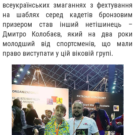
всеукраїнських змаганнях з фехтування
на шаблях серед кадетів бронзовим
призером став інший нетішинець –
Дмитро Колобаєв, який на два роки
молодший від спортсменів, що мали
право виступати у цій віковій групі.