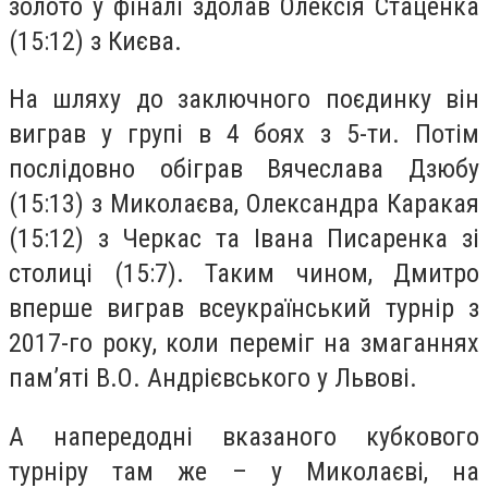
золото у фіналі здолав Олексія Стаценка
(15:12) з Києва.
На шляху до заключного поєдинку він
виграв у групі в 4 боях з 5-ти. Потім
послідовно обіграв Вячеслава Дзюбу
(15:13) з Миколаєва, Олександра Каракая
(15:12) з Черкас та Івана Писаренка зі
столиці (15:7). Таким чином, Дмитро
вперше виграв всеукраїнський турнір з
2017-го року, коли переміг на змаганнях
пам’яті В.О. Андрієвського у Львові.
А напередодні вказаного кубкового
турніру там же – у Миколаєві, на