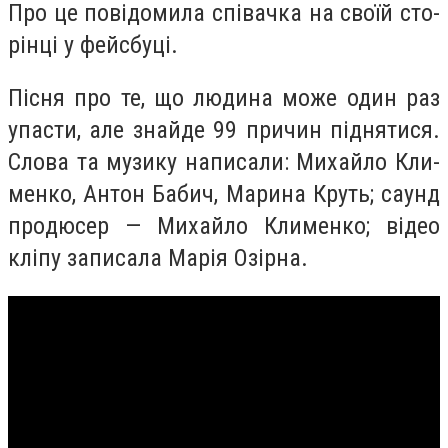
Про це по­ві­до­ми­ла спі­вач­ка на сво­їй сто­
рін­ці у фей­сбу­ці.
Піс­ня про те, що лю­ди­на мо­же один раз
упас­ти, але знай­де 99 при­чин під­ня­ти­ся.
Сло­ва та му­зи­ку на­пи­са­ли: Ми­хай­ло Кли­
мен­ко, Ан­тон Ба­бич, Ма­ри­на Круть; са­унд
про­дю­сер — Ми­хай­ло Кли­мен­ко; ві­део
клі­пу за­пи­са­ла Ма­рія Озір­на.