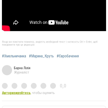
Якщо ви помітили помилку, виділіть необхідний текст і натисніть Ctrl + Enter, щоб
повідомити про це редакцію
#Хмельничанка
#Марина_Круть
#Євробачення
Барна Лілія
Журналіст
0,0
Авторизируйтесь
, чтобы оценить