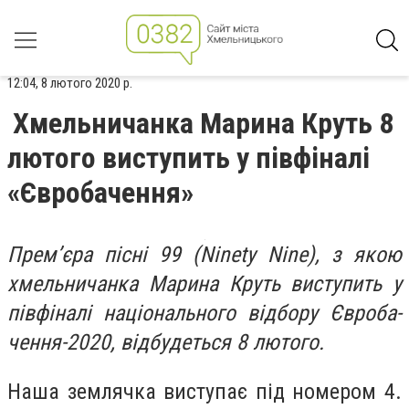
12:04, 8 лютого 2020 р.
Хмельничанка Марина Круть 8
лютого виступить у півфіналі
«Євробачення»
Прем’єра піс­ні 99 (Ninety Nіnе), з якою
хмель­ни­чан­ка Ма­ри­на Круть вис­ту­пить у
пів­фі­на­лі на­ці­ональ­но­го від­бо­ру Єв­ро­ба­
чен­ня-2020, від­бу­деть­ся 8 лю­то­го.
На­ша зем­лячка вис­ту­пає під но­ме­ром 4.