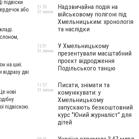
Ці підвіски
Надзвичайна подія на
21:35
сердечок або
31 липня
військовому полігоні під
Хмельницьким: хронологія
та наслідки
кладі.
 слоном,
У Хмельницькому
12:01
31 липня
презентували масштабний
проєкт відродження
он на шиї.
Подільського танцю
 відразу дві
Писати, знімати та
11:37
31 липня
Це нові
комунікувати: у
одібну
Хмельницькому
ої підвіскою.
запускають безкоштовний
курс "Юний журналіст" для
дітей