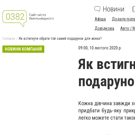
Новини
Афіша
Додати підп
Довідкова
Авто / 
Головна
Як встигнути обрати той самий подарунок для жінки?
09:00, 10 лютого 2020 р.
НОВИНИ КОМПАНІЙ
Як встиг
подаруно
Кожна дівчина завжди хо
придбати будь-яку прикр
легко можете стати так