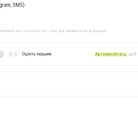
egram, SMS)
бхідний текст і натисніть Ctrl + Enter, щоб повідомити про це редакцію
0,0
Оцініть першим
Авторизуйтесь
, щоб