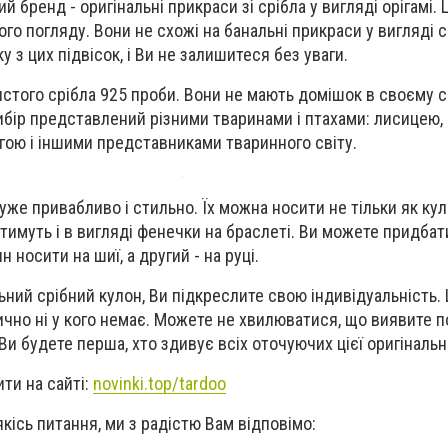
й бренд - оригінальні прикраси зі срібла у вигляді орігамі. 
го погляду. Вони не схожі на банальні прикраси у вигляді 
у з цих підвісок, і Ви не залишитеся без уваги.
истого срібла 925 проби. Вони не мають домішок в своєму с
ибір представлений різними тваринами і птахами: лисицею,
гою і іншими представниками тваринного світу.
уже привабливо і стильно. Їх можна носити не тільки як кул
тимуть і в вигляді фенечки на браслеті. Ви можете придбати
 носити на шиї, а другий - на руці.
ний срібний кулон, Ви підкреслите свою індивідуальність. 
ично ні у кого немає. Можете не хвилюватися, що виявите п
 Ви будете перша, хто здивує всіх оточуючих цієї оригінальн
ти на сайті:
novinki.top/tardoo
кісь питання, ми з радістю Вам відповімо: