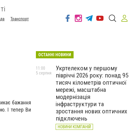
ті
ода
Транспорт
ОСТАННІ НОВИНИ
Укртелеком у першому
11:00
5 серпня
півріччі 2026 року: понад 95
тисяч кілометрів оптичної
мережі, масштабна
модернізація
никає бажання
інфраструктури та
ю. І тепер Ви
зростання нових оптичних
підключень
НОВИНИ КОМПАНІЙ