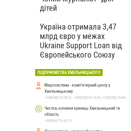
дітей
Україна отримала 3,47
млрд євро у межах
Ukraine Support Loan від
Європейського Союзу
ПІДПРИЄМСТВА ХМЕЛЬНИЦЬКОГО
Мікросистема - комп’ютерний центр у
Хмельницькому
+380(38)270-08-22, +380(38)265-10-45, +380(38)276-40-56, +380(38)270-08-23
Чистка, копання криниць Хмельницький та
область
+380(96)713-63-10