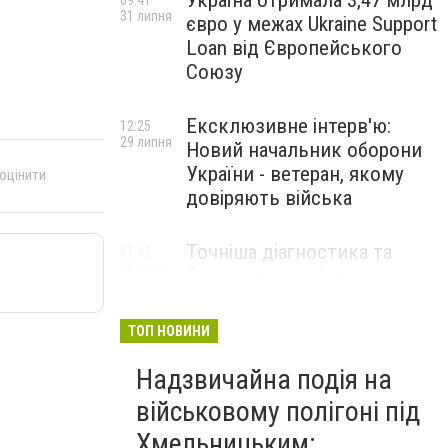
Україна отримала 3,47 млрд
09:41
31 липня
євро у межах Ukraine Support
Loan від Європейського
Союзу
Ексклюзивне інтерв'ю:
12:25
29 липня
Новий начальник оборони
України - ветеран, якому
 оцінити
довіряють війська
Точніша діагностика та
11:12
28 липня
безкоштовні обстеження: у
Хмельницькому
протипухлинному центрі
ТОП НОВИНИ
запрацював новий
томограф
Надзвичайна подія на
військовому полігоні під
Паперовий флот замість
23:42
Хмельницьким:
27 липня