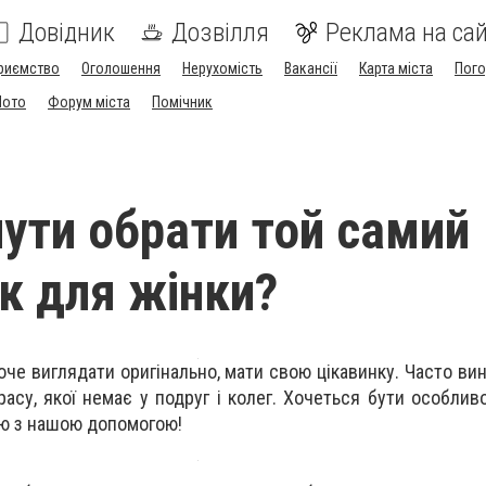
Довідник
Дозвілля
Реклама на сай
риємство
Оголошення
Нерухомість
Вакансії
Карта міста
Пог
Мото
Форум міста
Помічник
нути обрати той самий
к для жінки?
че виглядати оригінально, мати свою цікавинку. Часто ви
асу, якої немає у подруг і колег. Хочеться бути особливо
ою з нашою допомогою!