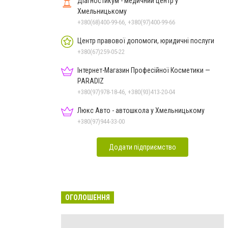
Діагностикум - медичний центр у
Хмельницькому
+380(68)400-99-66, +380(97)400-99-66
Центр правової допомоги, юридичні послуги
+380(67)259-05-22
Інтернет-Магазин Професійної Косметики —
PARADIZ
+380(97)978-18-46, +380(93)413-20-04
Люкс Авто - автошкола у Хмельницькому
+380(97)944-33-00
Додати підприємство
ОГОЛОШЕННЯ