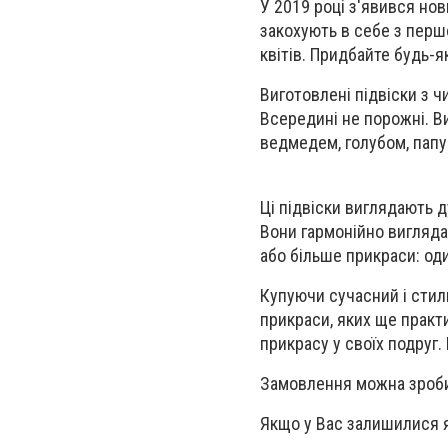
У 2019 році з'явився нови
закохують в себе з першо
квітів. Придбайте будь-як
Виготовлені підвіски з ч
Всередині не порожні. В
ведмедем, голубом, папу
Ці підвіски виглядають д
Вони гармонійно вигляда
або більше прикраси: один
Купуючи сучасний і стиль
прикраси, яких ще практ
прикрасу у своїх подруг.
Замовлення можна зроби
Якщо у Вас залишилися я