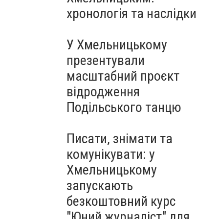
Чорноморського: як реальні
хронологія та наслідки
втрати Росії перетворилися
на дитячу аплікацію
У Хмельницькому
презентували
масштабний проєкт
відродження
Подільського танцю
Писати, знімати та
комунікувати: у
Хмельницькому
запускають
безкоштовний курс
"Юний журналіст" для