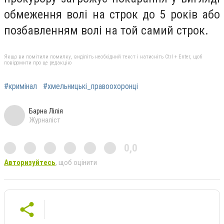
обмеження волі на строк до 5 років або
позбавленням волі на той самий строк.
Якщо ви помітили помилку, виділіть необхідний текст і натисніть Ctrl + Enter, щоб
повідомити про це редакцію
#кримінал
#хмельницькі_правоохоронці
Барна Лілія
Журналіст
0,0
Авторизуйтесь
, щоб оцінити