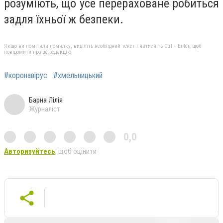
розуміють, що усе перераховане робиться
задля їхньої ж безпеки.
Якщо ви помітили помилку, виділіть необхідний текст і натисніть Ctrl + Enter, щоб
повідомити про це редакцію
#коронавірус
#хмельницький
Барна Лілія
Журналіст
0,0
Авторизуйтесь
, щоб оцінити