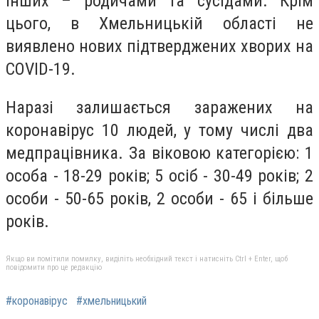
інших – родичами та сусідами. Крім
цього, в Хмельницькій області не
виявлено нових підтверджених хворих на
COVID-19.
Наразі залишається заражених на
коронавірус 10 людей, у тому числі два
медпрацівника. За віковою категорією: 1
особа - 18-29 років; 5 осіб - 30-49 років; 2
особи - 50-65 років, 2 особи - 65 і більше
років.
Якщо ви помітили помилку, виділіть необхідний текст і натисніть Ctrl + Enter, щоб
повідомити про це редакцію
#коронавірус
#хмельницький