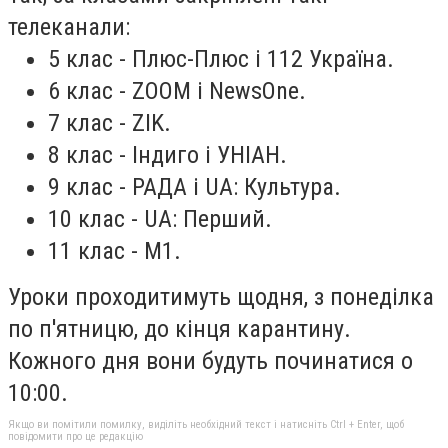
телеканали:
5 клас - Плюс-Плюс і 112 Україна.
6 клас - ZOOM і NewsOne.
7 клас - ZIK.
8 клас - Індиго і УНІАН.
9 клас - РАДА і UA: Культура.
10 клас - UA: Перший.
11 клас - М1.
Уроки проходитимуть щодня, з понеділка
по п'ятницю, до кінця карантину.
Кожного дня вони будуть починатися о
10:00.
Якщо ви помітили помилку, виділіть необхідний текст і натисніть Ctrl + Enter, щоб
повідомити про це редакцію