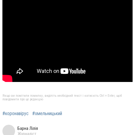
Якщо ви помітили помилку, виділіть необхідний текст і натисніть Ctrl + Enter, щоб
повідомити про це редакцію
#коронавірус
#хмельницький
Барна Лілія
Журналіст