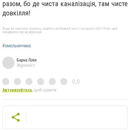
разом, бо де чиста каналізація, там чисте
довкілля!
Якщо ви помітили помилку, виділіть необхідний текст і натисніть Ctrl + Enter, щоб
повідомити про це редакцію
#хмельниччина
Барна Лілія
Журналіст
0,0
Авторизуйтесь
, щоб оцінити