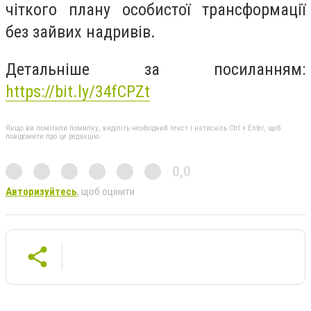
чіткого плану особистої трансформації
без зайвих надривів.
Детальніше за посиланням:
https://bit.ly/34fCPZt
Якщо ви помітили помилку, виділіть необхідний текст і натисніть Ctrl + Enter, щоб
повідомити про це редакцію
0,0
Авторизуйтесь
, щоб оцінити