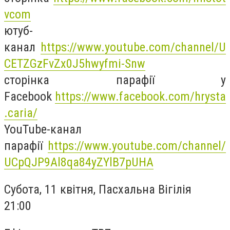
vcom
ютуб-
канал
https://www.youtube.com/channel/U
CETZGzFvZx0J5hwyfmi-Snw
сторінка парафії у
Facebook
https://www.facebook.com/hrysta
.caria/
YouTube-канал
парафії
https://www.youtube.com/channel/
UCpQJP9Al8qa84yZYlB7pUHA
Субота, 11 квітня, Пасхальна Вігілія
21:00