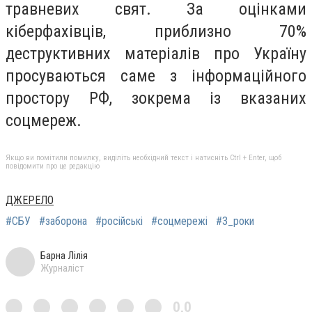
травневих свят. За оцінками
кіберфахівців, приблизно 70%
деструктивних матеріалів про Україну
просуваються саме з інформаційного
простору РФ, зокрема із вказаних
соцмереж.
Якщо ви помітили помилку, виділіть необхідний текст і натисніть Ctrl + Enter, щоб
повідомити про це редакцію
ДЖЕРЕЛО
#СБУ
#заборона
#російські
#соцмережі
#3_роки
Барна Лілія
Журналіст
0,0