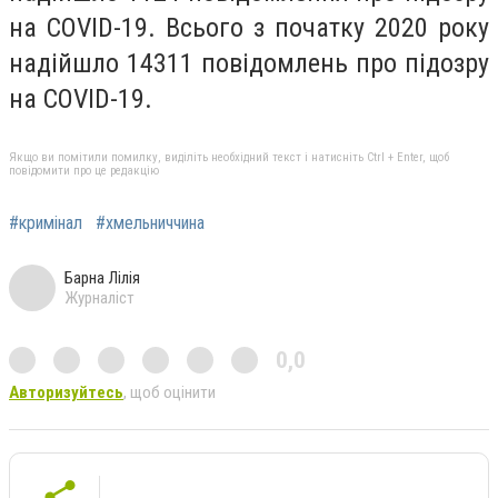
на COVID-19. Всього з початку 2020 року
надійшло 14311 повідомлень про підозру
на COVID-19.
Якщо ви помітили помилку, виділіть необхідний текст і натисніть Ctrl + Enter, щоб
повідомити про це редакцію
#кримінал
#хмельниччина
Барна Лілія
Журналіст
0,0
Авторизуйтесь
, щоб оцінити