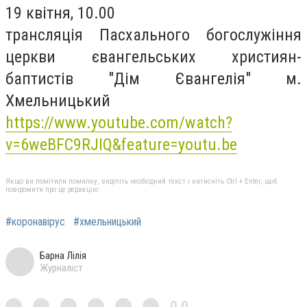
19 квітня, 10.00
трансляція Пасхального богослужіння
церкви євангельських християн-
баптистів "Дім Євангелія" м.
Хмельницький
https://www.youtube.com/watch?
v=6weBFC9RJIQ&feature=youtu.be
Якщо ви помітили помилку, виділіть необхідний текст і натисніть Ctrl + Enter, щоб
повідомити про це редакцію
#коронавірус
#хмельницький
Барна Лілія
Журналіст
0,0