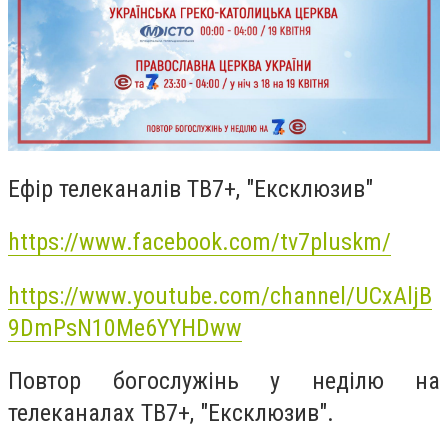
Ефір телеканалів ТВ7+, "Ексклюзив"
https://www.facebook.com/tv7pluskm/
https://www.youtube.com/channel/UCxAljB
9DmPsN10Me6YYHDww
Повтор богослужінь у неділю на
телеканалах ТВ7+, "Ексклюзив".