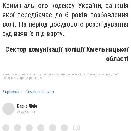
Кримінального кодексу України, санкція
якої передбачає до 6 років позбавлення
волі. На період досудового розслідування
суд взяв їх під варту.
Сектор комунікації поліції Хмельницької
області
Якщо ви помітили помилку, виділіть необхідний текст і натисніть Ctrl + Enter, щоб
повідомити про це редакцію
#кримінал
#хмельниччина
Барна Лілія
Журналіст
0,0