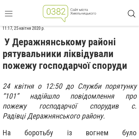
11:17, 25 квітня 2020 р.
У Деражнянському районі
рятувальники ліквідували
пожежу господарчої споруди
24 квітня о 12:50
до Служби порятунку
“101” надійшло повідомлення про
пожежу
господарч
ої
споруд
и
в
с.
Радівці
Деражнянського району
.
На боротьбу із вогнем було