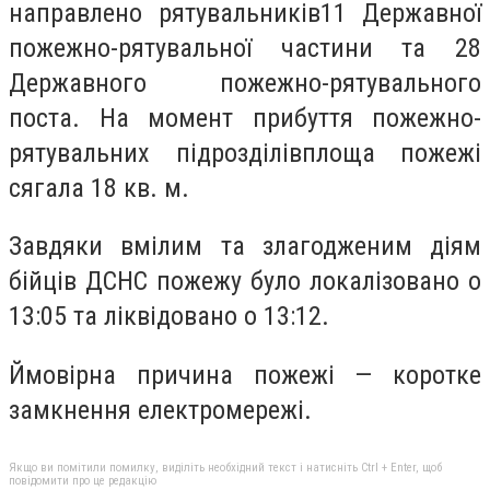
направлено
рятувальник
ів
11 Державної
пожежно-рятувальної частини та
28
Д
ержавного пожежно-рятувального
поста
. На момент прибуття
пожежно-
рятувальних підрозділів
площа пожежі
сягала
18 кв. м.
Завдяки вмілим та злагодженим діям
бійців ДСНС пожежу було локалізовано о
13:05 та ліквідовано о 13:12.
Ймовірна причина пожежі — коротке
замкнення електромережі.
Якщо ви помітили помилку, виділіть необхідний текст і натисніть Ctrl + Enter, щоб
повідомити про це редакцію