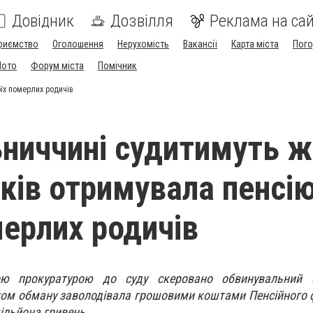
Довідник
Дозвілля
Реклама на сай
риємство
Оголошення
Нерухомість
Вакансії
Карта міста
Пог
Мото
Форум міста
Помічник
оїх померлих родичів
ниччині судитимуть ж
оків отримувала пенсію
мерлих родичів
ю прокуратурою до суду скеровано обвинувальний 
ом обману заволодівала грошовими коштами Пенсійного 
мільйона гривень.