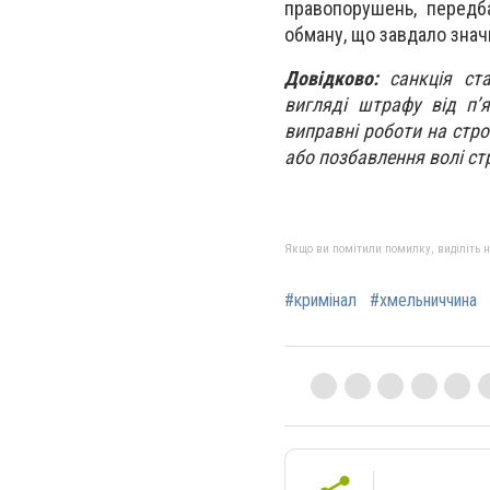
правопорушень, передб
обману, що завдало знач
Довідково:
санкція ст
вигляді штрафу від п’
виправні роботи на стро
або позбавлення волі ст
Якщо ви помітили помилку, виділіть нео
#кримінал
#хмельниччина