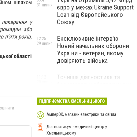
Україна отримала 3,47 млрд
09:41
айном шляхом
31 липня
євро у межах Ukraine Support
Loan від Європейського
Союзу
і покарання у
громадян або
о п’яти років,
Ексклюзивне інтерв'ю:
12:25
29 липня
Новий начальник оборони
України - ветеран, якому
ької області
довіряють війська
Точніша діагностика та
11:12
28 липня
безкоштовні обстеження: у
Хмельницькому
протипухлинному центрі
ПІДПРИЄМСТВА ХМЕЛЬНИЦЬКОГО
запрацював новий
 оцінити
томограф
АмперОК, магазин електрики та світла
Діагностикум - медичний центр у
Паперовий флот замість
23:42
Хмельницькому
27 липня