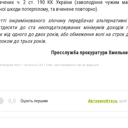
ачених ч. 2 ст. 190 КК України (заволодіння чужим м
ної шкоди потерпілому, та вчинене повторно).
атті інкримінованого злочину передбачає альтернативн
ятдесяти до ста неоподатковуваних мінімумів доходів 
к від одного до двох років, або обмеження волі на строк д
роком до трьох років.
Пресслужба прокуратури Хмельниц
бхідний текст і натисніть Ctrl + Enter, щоб повідомити про це редакцію
0,0
Оцініть першим
Авторизуйтесь
, щоб