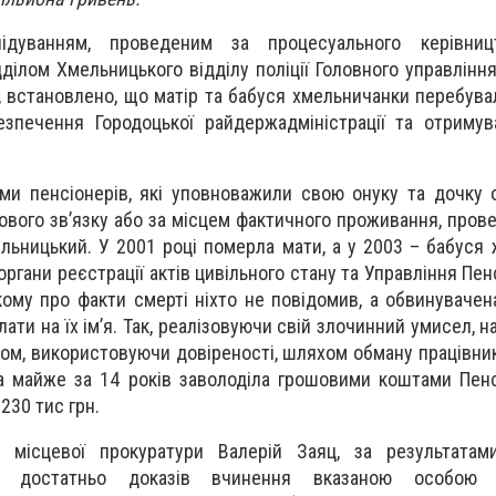
ідуванням, проведеним за процесуального керівниц
ділом Хмельницького відділу поліції Головного управління
ті, встановлено, що матір та бабуся хмельничанки перебува
безпечення Городоцької райдержадміністрації та отримув
ми пенсіонерів, які уповноважили свою онуку та дочку 
ового зв’язку або за місцем фактичного проживання, пров
ьницький. У 2001 році померла мати, а у 2003 – бабуся ж
органи реєстрації актів цивільного стану та Управління Пе
кому про факти смерті ніхто не повідомив, а обвинуваче
ати на їх ім’я. Так, реалізовуючи свій злочинний умисел, 
ом, використовуючи довіреності, шляхом обману працівник
ка майже за 14 років заволоділа грошовими коштами Пен
230 тис грн.
 місцевої прокуратури Валерій Заяц, за результатам
но достатньо доказів вчинення вказаною особою к