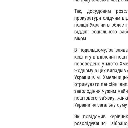
Так, досудовим розсл
прокуратури слідчим від
поліції України в облас
відділі соціального за
віком.
В подальшому, за заява
кошти у відділенні пошт
переведено у місто Хмел
жодному з цих випадків 
України в м. Хмельниць
отримувати пенсійні випл
заволодіння чужим майн
поштового зв’язку, жін
України на загальну суму 
Як повідомив керівник
розслідування зібра