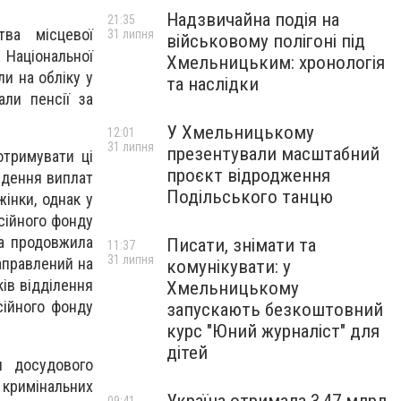
Надзвичайна подія на
21:35
тва місцевої
31 липня
військовому полігоні під
 Національної
Хмельницьким: хронологія
ли на обліку у
та наслідки
али пенсії за
У Хмельницькому
12:01
31 липня
презентували масштабний
отримувати ці
проєкт відродження
едення виплат
Подільського танцю
інки, однак у
нсійного фонду
на продовжила
Писати, знімати та
11:37
31 липня
направлений на
комунікувати: у
ів відділення
Хмельницькому
сійного фонду
запускають безкоштовний
курс "Юний журналіст" для
дітей
и досудового
римінальних