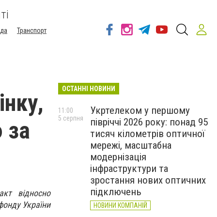
ті
ода
Транспорт
ОСТАННІ НОВИНИ
інку,
Укртелеком у першому
11:00
5 серпня
півріччі 2026 року: понад 95
 за
тисяч кілометрів оптичної
мережі, масштабна
модернізація
інфраструктури та
зростання нових оптичних
підключень
акт відносно
фонду України
НОВИНИ КОМПАНІЙ