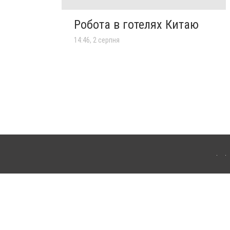
Робота в готелях Китаю
14:46, 2 серпня
го. Для інтернет-видань обов'язкове розміщення прямого, відкритого для пошукових
клама" публікуються на правах реклами.
ості
Правила сайту