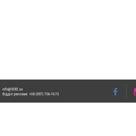
info@0382.ua
Відділ реклами: +38 (097) 706-10-73
Допускається цитування матеріалів без отримання попередньої згоди 0382.ua за умо
систем гіперпосилання на цитовані статті не нижче другого абзацу в тексті або в я
Матеріали з плашками
"Новини компаній", "Промо", "Партнерський матеріал", "Партне
Реклама на сайті
Ф