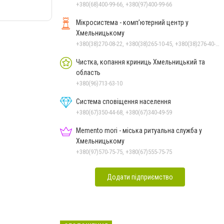
Чорноморського: як реальні
+380(68)400-99-66, +380(97)400-99-66
втрати Росії перетворилися
Мікросистема - комп’ютерний центр у
на дитячу аплікацію
Хмельницькому
+380(38)270-08-22, +380(38)265-10-45, +380(38)276-40-56, +380(38)270-08-23
Чистка, копання криниць Хмельницький та
область
+380(96)713-63-10
Система сповіщення населення
+380(67)350-44-68, +380(67)340-49-59
Memento mori - міська ритуальна служба у
Хмельницькому
+380(97)570-75-75, +380(67)555-75-75
Додати підприємство