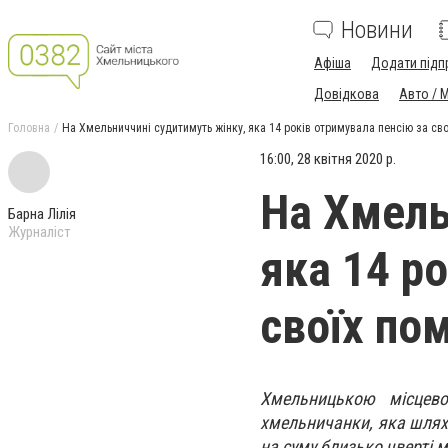
Новини
Афіша
Додати підп
Довідкова
Авто / 
Головна
На Хмельниччині судитимуть жінку, яка 14 років отримувала пенсію за св
16:00, 28 квітня 2020 р.
На Хмель
Барна Лілія
Журналіст
яка 14 р
своїх по
Хмельницькою місцево
хмельничанки, яка шлях
на суму близько чверті 