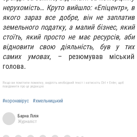
нерухомість… Круто вийшло: «Епіцентр», в
якого зараз все добре, він не заплатив
земельного податку, а малий бізнес, який
стоїть, який просто не має ресурсів, аби
відновити свою діяльність, був у тих
самих умовах,
– резюмував міський
голова.
Якщо ви помітили помилку, виділіть необхідний текст і натисніть Ctrl + Enter, щоб
повідомити про це редакцію
#коронавірус
#хмельницький
Барна Лілія
Журналіст