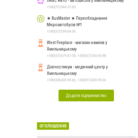
Люкс Авто - автошкола у Хмельницькому
+380(97)944-33-00
★ BusMaster ★ Переобладнання
Мікроавтобусів №1
+380(67)599-04-04
West Fireplace - магазин камінів у
Хмельницькому
+380(67)679-47-38, +380(67)344-66-88
Діагностикум - медичний центр у
Хмельницькому
+380(68)400-99-66, +380(97)400-99-66
Додати підприємство
ОГОЛОШЕННЯ