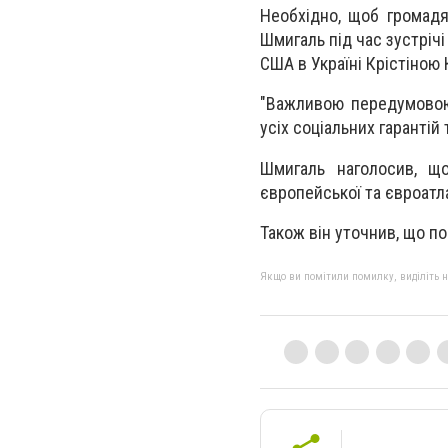
Необхідно, щоб громадя
Шмигаль під час зустрічі
США в Україні Крістіною 
"Важливою передумовою
усіх соціальних гарантій 
Шмигаль наголосив, що
європейської та євроатла
Також він уточнив, що по
Якщо ви помітили помилку, виділіть нео