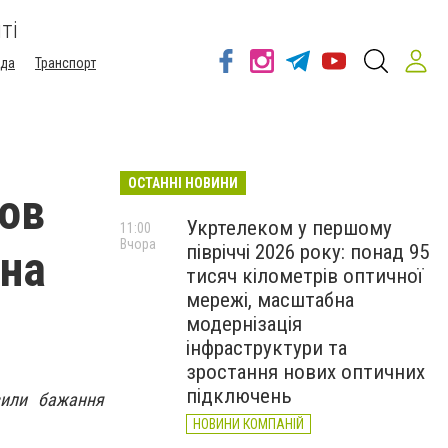
ті
ода
Транспорт
ОСТАННІ НОВИНИ
мов
Укртелеком у першому
11:00
Вчора
півріччі 2026 року: понад 95
 на
тисяч кілометрів оптичної
мережі, масштабна
модернізація
інфраструктури та
зростання нових оптичних
підключень
вили бажання
НОВИНИ КОМПАНІЙ