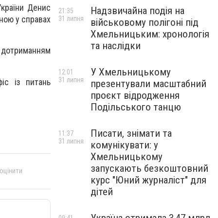
України Денис
Надзвичайна подія на
21:35
еною у справах
31 липня
військовому полігоні під
Хмельницьким: хронологія
та наслідки
з дотриманням
У Хмельницькому
12:01
31 липня
іс із питань
презентували масштабний
проєкт відродження
Подільського танцю
Писати, знімати та
11:37
31 липня
комунікувати: у
Хмельницькому
запускають безкоштовний
 оцінити
курс "Юний журналіст" для
дітей