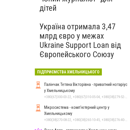
дітей
Україна отримала 3,47
млрд євро у межах
Ukraine Support Loan від
Європейського Союзу
ПІДПРИЄМСТВА ХМЕЛЬНИЦЬКОГО
Палінчак Тетяна Вікторівна - приватний нотаріус
у Хмельницькому
+380(67)300-03-22, +380(67)310-05-04, +380(38)279-52-33
Мікросистема - комп’ютерний центр у
Хмельницькому
+380(38)270-08-22, +380(38)265-10-45, +380(38)276-40-56, +380(38)270-08-23