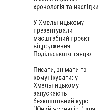
Чорноморського: як реальні
хронологія та наслідки
втрати Росії перетворилися
на дитячу аплікацію
У Хмельницькому
презентували
масштабний проєкт
відродження
Подільського танцю
Писати, знімати та
комунікувати: у
Хмельницькому
запускають
безкоштовний курс
"Юний журналіст" для