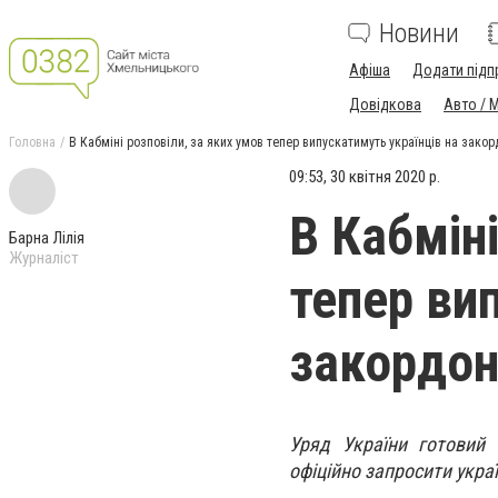
Новини
Афіша
Додати підп
Довідкова
Авто / 
Головна
В Кабміні розповіли, за яких умов тепер випускатимуть українців на закор
09:53, 30 квітня 2020 р.
В Кабміні
Барна Лілія
Журналіст
тепер ви
закордон
Уряд України готовий 
офіційно запросити украї