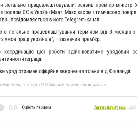
н легально працевлаштовували, заявив прем'єр-міністр 
 з послом ЄС в Україні Мааті Маасікасом і тимчасово повір
Квін, повідомляється в його Telegram-каналі.
 є легальне працевлаштування терміном від 3 місяців 
та умов праці українців", – зазначив прем'єр.
 координацію цієї роботи здійснюватиме урядовий оф
нтичної інтеграції.
ки уряд отримав офіційне звернення тільки від Фінляндії.
бхідний текст і натисніть Ctrl + Enter, щоб повідомити про це редакцію
0,0
Оцініть першим
Авторизуйтесь
, щоб