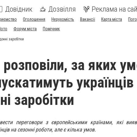
Довідник
Дозвілля
Реклама на сай
риємство
Оголошення
Нерухомість
Вакансії
Карта міста
Пог
Мото
Форум міста
Помічник
донні заробітки
 розповіли, за яких у
пускатимуть українців
ні заробітки
вести переговори з європейськими країнами, які вия
нців на сезонні роботи, але є кілька умов.