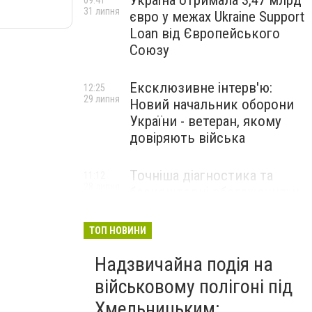
Україна отримала 3,47 млрд
09:41
31 липня
євро у межах Ukraine Support
Loan від Європейського
Союзу
Ексклюзивне інтерв'ю:
12:25
29 липня
Новий начальник оборони
України - ветеран, якому
довіряють війська
Точніша діагностика та
11:12
28 липня
безкоштовні обстеження: у
Хмельницькому
протипухлинному центрі
ТОП НОВИНИ
запрацював новий
томограф
Надзвичайна подія на
військовому полігоні під
Паперовий флот замість
23:42
Хмельницьким:
27 липня