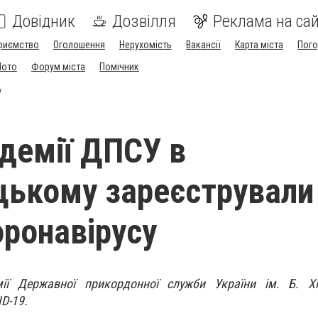
Довідник
Дозвілля
Реклама на сай
риємство
Оголошення
Нерухомість
Вакансії
Карта міста
Пог
Мото
Форум міста
Помічник
у
демії ДПСУ в
ькому зареєстрували
оронавірусу
мії Державної прикордонної служби України ім. Б. Х
D-19.