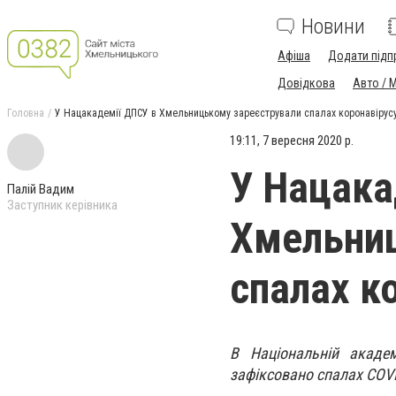
Новини
Афіша
Додати підп
Довідкова
Авто / 
Головна
У Нацакадемії ДПСУ в Хмельницькому зареєстрували спалах коронавірус
19:11, 7 вересня 2020 р.
У Нацака
Палій Вадим
Заступник керівника
Хмельниц
спалах к
В Національній акаде
зафіксовано спалах COVI