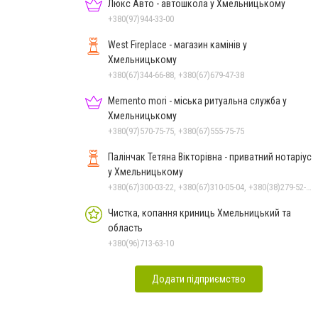
Чорноморського: як реальні
Люкс Авто - автошкола у Хмельницькому
втрати Росії перетворилися
+380(97)944-33-00
на дитячу аплікацію
West Fireplace - магазин камінів у
Хмельницькому
+380(67)344-66-88, +380(67)679-47-38
Memento mori - міська ритуальна служба у
Хмельницькому
+380(97)570-75-75, +380(67)555-75-75
Палінчак Тетяна Вікторівна - приватний нотаріус
у Хмельницькому
+380(67)300-03-22, +380(67)310-05-04, +380(38)279-52-33
Чистка, копання криниць Хмельницький та
область
+380(96)713-63-10
Додати підприємство