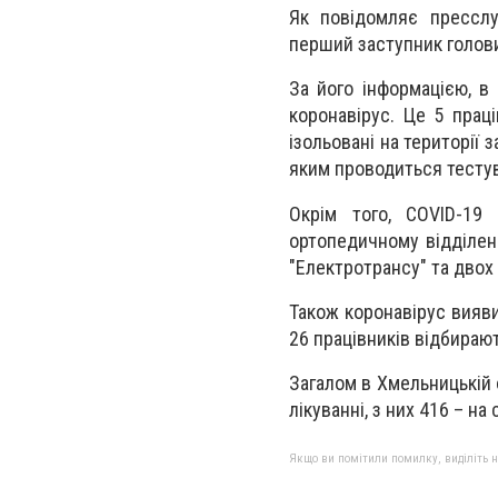
Як повідомляє пресслу
перший заступник голов
За його інформацією, в
коронавірус. Це 5 праці
ізольовані на території 
яким проводиться тесту
Окрім того, COVID-19 
ортопедичному відділенн
"Електротрансу" та двох 
Також коронавірус вияви
26 працівників відбирают
Загалом в Хмельницькій 
лікуванні, з них 416 – н
Якщо ви помітили помилку, виділіть нео