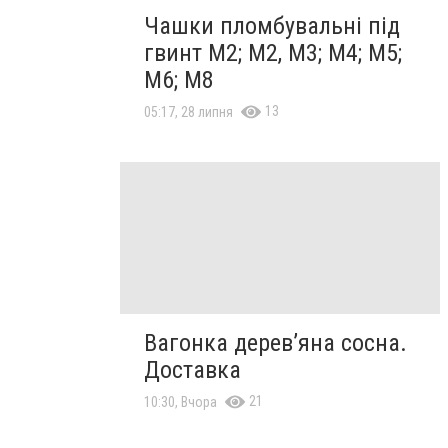
Чашки пломбувальні під
гвинт М2; М2, М3; М4; М5;
М6; М8
13
05:17, 28 липня
Вагонка дерев’яна сосна.
Доставка
21
10:30, Вчора