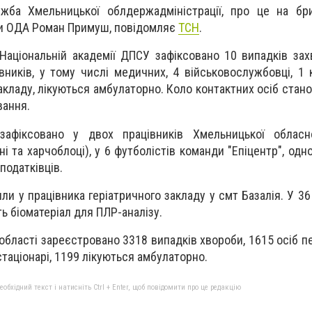
жба Хмельницької облдержадміністрації, про це на бри
и ОДА Роман Примуш, повідомляє
ТСН
.
 Національній академії ДПСУ зафіксовано 10 випадків за
вників, у тому числі медичних, 4 військовослужбовці, 1 
закладу, лікуються амбулаторно. Коло контактних осіб стано
вання.
зафіксовано у двох працівників Хмельницької обласно
і та харчоблоці), у 6 футболістів команди "Епіцентр", одн
податківців.
ли у працівника геріатричного закладу у смт Базалія. У 36
ь біоматеріал для ПЛР-аналізу.
області зареєстровано 3318 випадків хвороби, 1615 осіб п
а стаціонарі, 1199 лікуються амбулаторно.
бхідний текст і натисніть Ctrl + Enter, щоб повідомити про це редакцію