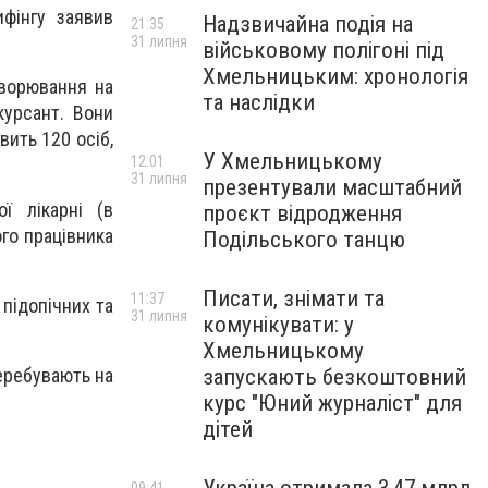
фінгу заявив
Надзвичайна подія на
21:35
31 липня
військовому полігоні під
Хмельницьким: хронологія
хворювання на
та наслідки
курсант. Вони
вить 120 осіб,
У Хмельницькому
12:01
31 липня
презентували масштабний
ї лікарні (в
проєкт відродження
ого працівника
Подільського танцю
Писати, знімати та
11:37
 підопічних та
31 липня
комунікувати: у
Хмельницькому
еребувають на
запускають безкоштовний
курс "Юний журналіст" для
дітей