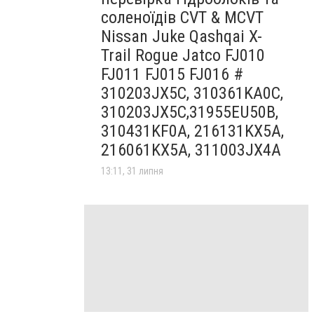
соленоїдів CVT & MCVT
Nissan Juke Qashqai X-
Trail Rogue Jatco FJ010
FJ011 FJ015 FJ016 #
310203JX5C, 310361KA0C,
310203JX5C,31955EU50B,
310431KF0A, 216131KX5A,
216061KX5A, 311003JX4A
13:11, 31 липня