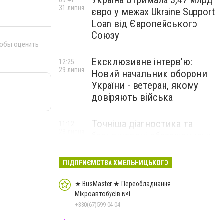
Україна отримала 3,47 млрд
09:41
31 липня
євро у межах Ukraine Support
Loan від Європейського
Союзу
тобы оценить
Ексклюзивне інтерв'ю:
12:25
29 липня
Новий начальник оборони
України - ветеран, якому
довіряють війська
Точніша діагностика та
11:12
28 липня
безкоштовні обстеження: у
Хмельницькому
протипухлинному центрі
ПІДПРИЄМСТВА ХМЕЛЬНИЦЬКОГО
запрацював новий
томограф
★ BusMaster ★ Переобладнання
Мікроавтобусів №1
+380(67)599-04-04
Паперовий флот замість
23:42
27 липня