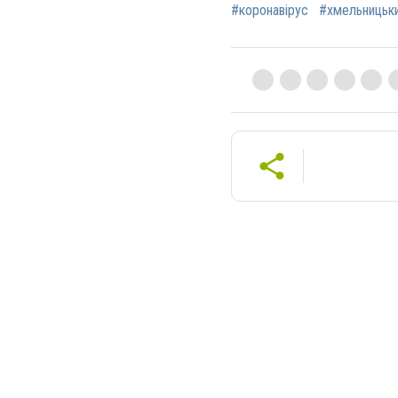
#коронавірус
#хмельницьк