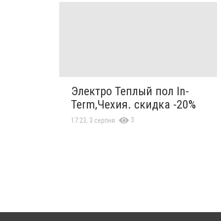
Электро Теплый пол In-
Term,Чехия. скидка -20%
3
17:23, 3 серпня