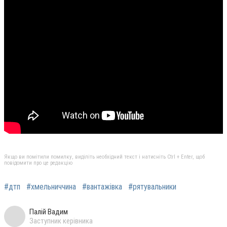
Якщо ви помітили помилку, виділіть необхідний текст і натисніть Ctrl + Enter, щоб
повідомити про це редакцію
#дтп
#хмельниччина
#вантажівка
#рятувальники
Палій Вадим
Заступник керівника