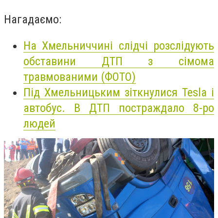
Нагадаємо:
На Хмельниччині слідчі розслідують
обставини ДТП з сімома
травмованими (ФОТО)
Під Хмельницьким зіткнулися Tesla і
автобус. В ДТП постраждало 8-ро
людей